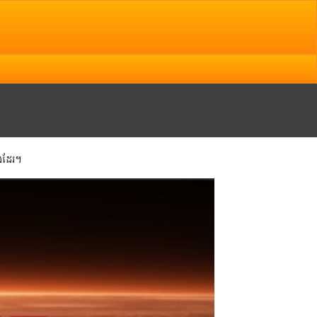
.kh
ងដែរ។