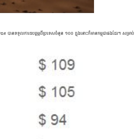
បានទទួលការឧបត្ថម្ភពីប្រទេសចំនួន ១០០ ក្នុងនោះក៏មានកម្ពុជាផងដែរ។ សម្រាប់