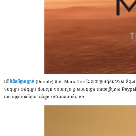
លើ
ទំព័របរិច្ចាគប្រាក់
(Donate) របស់ Mars One ដែលជាក្រុមហ៊ុនអវកាស កំពុងជ្រើសរើ
១០ដុល្លារ ២៥ដុល្លារ ៥០ដុល្លារ ១០០ដុល្លារ ឬ ២០០ដុល្លារ ដោយប្រើប្រាស់ Pay
អាចបញ្ឈប់ការបរិច្ចាគរបស់ខ្លួន នៅពេលណាក៏បាន។