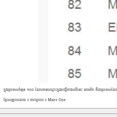
ក្នុងប្រទេសចំនួន ១០០ ដែលមានឈ្មោះក្នុងបញ្ជីខាងលើនេះ អាមេរិក គឺជាប្រទេសដែលមានក
ប្រែសម្រួលដោយ ៖ តារាប្រភព ៖ Mars One