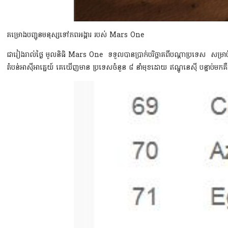
គម្រោង​បញ្ជូន​មនុស្ស​ទៅ​ភព​អង្គារ របស់ Mars One
ជារៀងរាល់ថ្ងៃ មូលនិធិ Mars One ទទួលបានប្រាក់បរិច្ចាគពីបណ្ដាប្រទេស សម្
តំបន់អាស៊ីអាគ្នេយ៍ គេឃើញមាន ប្រទេសចំនួន ៨ នាំមុខដោយ ឥណ្ឌូនេស៊ី បន្ទាប់មកគឺ 