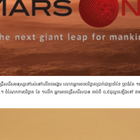
សមនុស្សទៅរស់នៅលើភពអង្គារ លោកអ្នកអាចបរិច្ចាគប្រាក់ជាប្រចាំខែ ឬបង់តែ ១លើកក៏បា
pal។ ចំណែកការបរិច្ចាគ តែ ១លើក អ្នកអាចជ្រើសរើសបាន ចាប់ពី ០,៥ដុល្លារឡើងទៅ ត