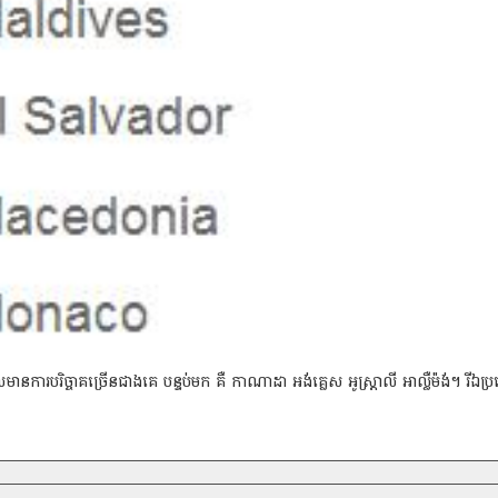
ារបរិច្ចាគច្រើនជាងគេ បន្ទប់មក គឺ កាណាដា អង់គ្លេស អូស្ដ្រាលី អាល្លឺម៉ង់។ រីឯប្រ