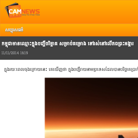
Top
រាល
សប្បុរសធម៌
កម្ពុជាមានឈ្មោះក្នុងបញ្ជីបរិច្ចាគ សម្រាប់គម្រោង ទៅរស់នៅលើភពព្រះអង្គារ
11/11/2014 16:19
ក្នុងរយៈពេលចុងក្រោយនេះ គេឃើញថា ក្នុងបញ្ជីរាយនាមប្រទេសដែលបានបរិច្ចាគប្រ