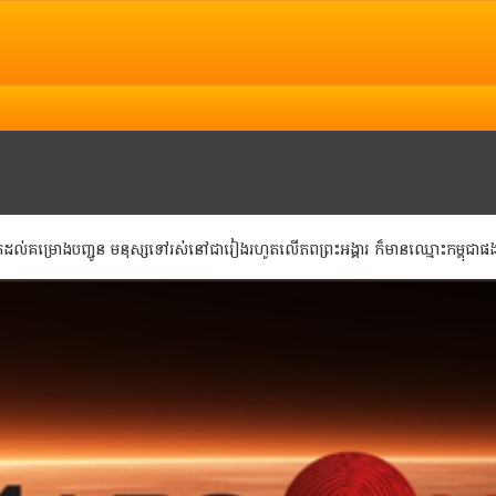
Copyright @ 2013 Camnews. All Rights Reserved.
់ការរិះគន់ កែលំអ បញ្ចេញយោបល់ អ្នកអាចទាក់ទង Camnews តាមរយៈ Email:
info@camnews.com
ាក់ដល់គម្រោងបញ្ជូន មនុស្សទៅរស់នៅជារៀងរហូតលើភពព្រះអង្គារ ក៏មានឈ្មោះកម្ពុជាផ