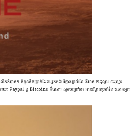
ន។ ចំនួនទឹកប្រាក់ដែលអ្នកចង់បរិច្ចាគប្រចាំខែ គឺមាន ២ដុល្លារ ៥ដុល្លារ
ាមរយៈ Paypal ឬ Bitcoins ក៏បាន។ សូមបញ្ជាក់ថា ការបរិច្ចាគប្រចាំខែ លោកអ្នក