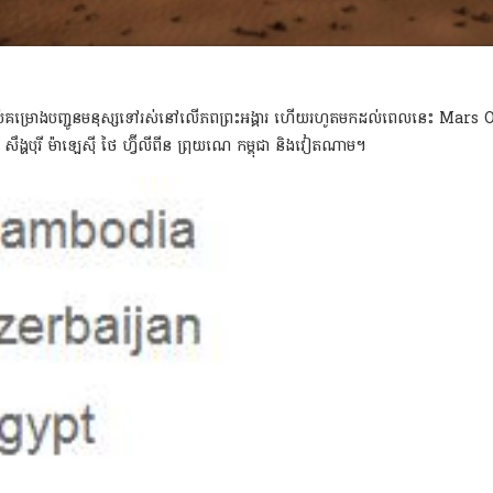
រាប់គម្រោងបញ្ជូនមនុស្សទៅរស់នៅលើភពព្រះអង្គារ ហើយរហូតមកដល់ពេលនេះ Mars One 
សឹង្ហបុរី ម៉ាឡេស៊ី ថៃ ហ្វ៊ីលីពីន ព្រុយណេ កម្ពុជា និងវៀតណាម។