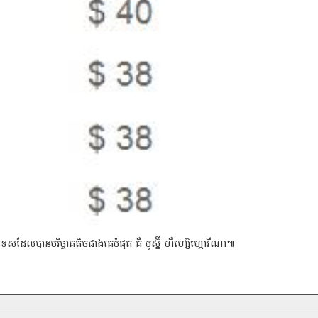
ទេសដែលបានបរិច្ចាគតិចជាងគេបំផុត គឺ បូស្ន៊ី ហឺហ្ស៊េហ្គោវីណា៕