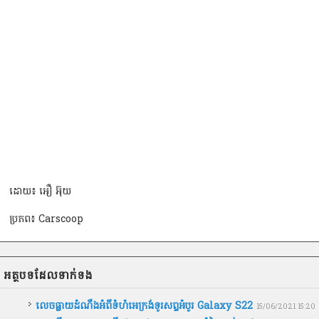
ដោយ៖ អឿ អ៊ុយ
ប្រភព៖ Carscoop
អត្ថបទ​ដែល​ទាក់ទង
លេចធ្លាយដំណឹងអំពីទំហំអេក្រង់ទូរសព្ទអំបូរ Galaxy S22
15/06/2021 15:20