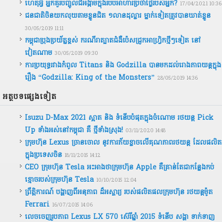
ហេតុអ្វី អ្នកគួរបញ្ចូលជីអង្កាមក្នុងរបបអាហារប្រចាំថ្ងៃរបស់អ្នក?
17/04/2021 10:36
ជនជាតិ​ចិន​យក​លុយ​តាម​ខ្លួន​ជិត​ ​១លាន​ដុល្លារ​ ​ម្នាក់ទៀត​ត្រូវ​បាន​ឃាត់ខ្លួន
30/05/2019 11:11
កម្ពុជា​ប្រុងប្រយ័ត្ន​ខ្ពស់ ​ករណី​រា​ត្បាត​ជំងឺ​ប៉េស​ជ្រូក​អាហ្វ្រិកថ្មីៗទៀត នៅ​
វៀតណាម
30/05/2019 09:30
ការប្រយុទ្ធរវាងកំពូល Titans និង Godzilla បានមកដល់រោងភាពយន្តក្នុង
រឿង “Godzilla: King of the Monsters”
28/05/2019 14:36
អត្ថបទ​ផ្សេងទៀត
Isuzu D-Max 2021 ស្អាត និង ទំនើបបំផុតក្នុងចំណោម រថយន្ត Pick
Up ទាំងអស់នៅកម្ពុជា គឺ ថ្មីទាំងស្រុង!
03/11/2020 14:48
ក្រុមហ៊ុន Lexus ច្រានចោល នូវការភ័យខ្លាចលើ​គុណភាពរថយន្ដ ដែលផលិត
ក្នុងប្រទេសចិន
18/11/2015 14:12
CEO ក្រុមហ៊ុន Tesla អះអាងថាក្រុមហ៊ុន Apple គឺគ្រាន់តែជាកន្លែងកប់
ខ្មោចរបស់ក្រុមហ៊ុន Tesla
10/10/2015 12:04
ព្រឹត្ដិការណ៍ បង្ហាញពីអនុភាព ដ៏អស្ចារ្យ របស់ផលិតផលក្រុមហ៊ុន រថយន្ដម៉ូត
Ferrari
16/07/2015 14:06
លេចចេញរូបភាព Lexus LX 570 ស៊េរីឆ្នាំ 2015 ទំនើប សង្ហា ទាក់ទាញ​