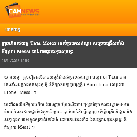
Top
Copyright @ 2013 Camnews. All Rights Reserved.
រាល់ការរិះគន់ កែលំអ បញ្ចេញយោបល់ អ្នកអាចទាក់ទង Camnews តាមរយៈ Email:
info@camnews.com.kh
យានយន្ត
ក្រុមហ៊ុនរថយន្ដ Tata Motor របស់ប្រទេសឥណ្ឌា សម្រេចជ្រើសតាំង
កីឡាករ Messi ជាឯកអគ្គរាជទូតសុឆន្ទៈ
06/11/2015 13:50
យានយន្ដ៖ ក្រុមហ៊ុនផលិតរថយន្ដដ៏ធំរបស់ប្រទេសឥណ្ឌា ឈ្មោះថា Tata បាន
តែងតាំងអគ្គរាជទូតសុឆន្ទៈថ្មី គឺកីឡាករខ្សែប្រយុទ្ធក្លឹប Barcelona ឈ្មោះថា
Lionel Messi ។
នេះគឺជាលើកទីមួយហើយ ដែលក្រុមហ៊ុនផលិតរថយន្ដប្រចាំប្រទេសឥណ្ឌាមានការ
ទំនាក់ទំនងដោយផ្ទាល់​ជាមួយកីឡាករ បាល់ទាត់ដ៏ល្បីល្បាញ ដើម្បីពង្រីកទីផ្សារ និង
សក្ដានុពលរបស់ខ្លួនឲ្យកាន់តែរឹងមាំ ដោយ​​ការតែងតាំង ឯកអគ្គរាជទូតសុឆន្ទៈ គឺ
កីឡាករ Messi ។