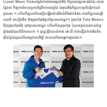
Lionel Messi ក៏បានសម្ដែងការចាប់អារម្មណ៍នឹង កិច្ចចរចារគ្នានេះផងដែរ​ ដោយ
ថ្លែងថា កីឡាករពិតសប្បាយ​ចិត្ដរីករាយជាខ្លាំង ជាមួយនឹងកិច្ចសហប្រតិបត្តិការណ៍
មួយនេះ ។ ហើយកីឡាករក៏មានក្ដីសង្ឃឹមយ៉ាងរឹងមាំពីទំនាក់ទំនង រវាងកីឡាករជម្រើ
សជាតិ អាហ្ស៊ង់ទីន និងក្រុមហ៊ុនធំប្រចាំប្រទេសឥណ្ឌា។ ក្រុមហ៊ុន Tata Motors
គឺជាក្រុមហ៊ុនដ៏ធំ នៅប្រទេសឥណ្ឌា ហើយក៏ជាក្រុមហ៊ុន ដែលទទួលបានការគាំទ្រ
ខ្លាំង​ផងដែរ​លើពិភពលោក ។ ដូច្នេះអ្វីដែលសំខាន់​ នោះគឺ គាត់ជឿជាក់ថានិងខិត
ប្រឹងប្រែងឲ្យអស់ពីសមត្ថភាព​ដើម្បី គោលដៅនៃយន្ដការមួយនេះ។