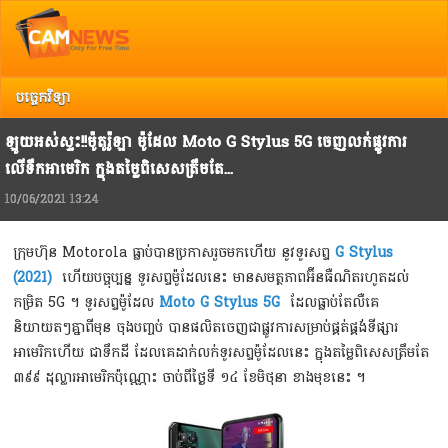
Top
Copyright @ 2013 Camnews. All Rights Reserved.
រាល់ការរិះគន់ កែលំអ បញ្ចេញយោបល់ អ្នកអាចទាក់ទង Camnews តាមរយៈ Email:
info@camnews.com.kh
បច្ចេកវិទ្យា
ឡូយអស់ស្ទះ!!ម៉ូតូរ៉ូឡា ម៉ូដែល Moto G Stylus 5G ចេញលក់ផ្លូវការ
លើទឹកអាមេរិក ក្នុងតម្លៃពិសេសត្រឹមតែ...
10/06/2021 13:24
ក្រុមហ៊ុន Motorola ធ្លាប់បានប្រកាសរួចមកហើយ នូវទូរសព្ទ
G Stylus
(2021)
ហើយបច្ចុប្បន្ន ទូរសព្ទម៉ូដែលនេះ មានសមត្ថភាពអ៊ីនធឺណិតរហូតដល់
កម្រិត 5G ។ ទូរសព្ទម៉ូដែល
Moto G Stylus 5G
ដែលធ្លាប់តែលឺគេ
និយាយតៗគ្នាពីមុន ចុងបញ្ចប់ បានផលិតចេញជាផ្លូវការសម្រាប់ផ្គត់ផ្គង់ទីផ្សារ
អាមេរិកហើយ ជាទឹកដី ដែលគេដាក់លក់ទូរសព្ទម៉ូដែលនេះ ក្នុងតម្លៃពិសេសត្រឹមតែ
៣៩៩ ដុល្លារអាមេរិកប៉ុណ្ណោះ ចាប់ពីថ្ងៃទី ១៤ ខែមិថុនា ខាងមុខនេះ ។