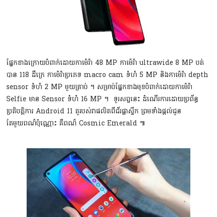
ផ្នែកខាងក្រោយបំពាក់ដោយកាម៉េរ៉ា 48 MP កាម៉េរ៉ា ultrawide 8 MP បត់
បាន 118 ដឺក្រេ កាម៉េរ៉ាប្រភេទ macro cam ទំហំ 5 MP និងកាម៉េរ៉ា depth
sensor ទំហំ 2 MP មួយគ្រាប់ ។ សម្រាប់ផ្នែកខាងមុខបំពាក់ដោយកាម៉េរ៉ា
Selfie មាន Sensor ទំហំ 16 MP ។ ទូរសព្ទនេះ ដំណើរការដោយប្រព័ន្ធ
ប្រតិបត្ដិការ Android 11 តួរបស់វាផលិតពីជ័រផ្លាស្ទីក ព្រមទាំងផ្ដល់ជូន
តែមួយពណ៌ប៉ុណ្ណោះ គឺពណ៌ Cosmic Emerald ៕