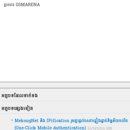
ប្រភព៖ GSMARENA
អត្ថបទ​ដែល​ទាក់ទង
អត្ថបទ​ផ្សេងទៀត
MekongNet និង IPification រួមគ្នាផ្តល់សេវាផ្ទៀងផ្ទាត់ទិន្នន័យចល័ត
(One-Click Mobile Authentication)
22/01/2022 11:58