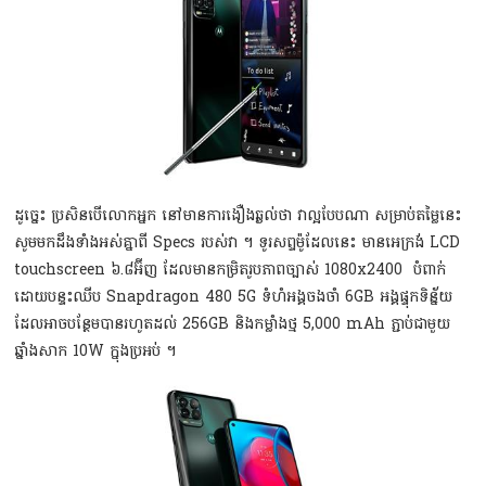
ដូច្នេះ ប្រសិនបើលោកអ្នក នៅមានការងឿងឆ្ងល់ថា វាល្អបែបណា សម្រាប់តម្លៃនេះ
សូមមកដឹងទាំងអស់គ្នាពី Specs របស់វា ។ ទូរសព្ទម៉ូដែលនេះ មានអេក្រង់ LCD
touchscreen ៦.៨អ៊ីញ ដែលមានកម្រិតរូបភាពច្បាស់ 1080x2400 បំពាក់
ដោយបន្ទះឈីប Snapdragon 480 5G ទំហំអង្គចងចាំ 6GB អង្គផ្ទុកទិន្ន័យ
ដែលអាចបន្ថែមបានរហូតដល់ 256GB និងកម្លាំងថ្ម 5,000 mAh ភ្ជាប់ជាមួយ
ឆ្នាំងសាក 10W ក្នុងប្រអប់ ។