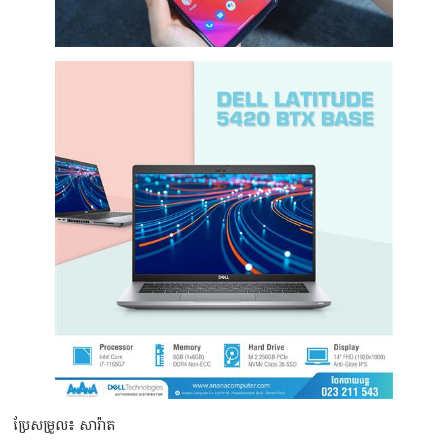
ប្រែសម្រួល៖ សារ៉ាត