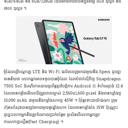
4GB/64GB និង 6GB/128GB ដែលអាចរកជាវបានក្នុងតម្លៃ ៦៤៥ ដុល្លារ និង
៧០០ ដុល្លារ ។
ម៉ូដែលប្រើបណ្ដាញ LTE និង Wi-Fi ផលិតចេញមកជាមួយនឹង Specs ដូចគ្នា
មានន័យថា លោកអ្នកអាចទទួលបានម៉ូដែល ដែលបំពាក់ស៊ីភីយូ Snapdragon
750G SoC ដំណើរការដោយប្រព័ន្ធប្រតិបត្ដិការ Android 11 ទំហំអេក្រង់ 12.4
ដែលមានកម្រិតមើលឃើញរូបភាពច្បាស់ 2,560x1,600-pixel និងមានកម្លាំងថ្ម
10,090 mAh ជាមួយនឹងកម្លាំងសាកថ្ម 45W ។ ប៉ុន្ដែទោះជាយ៉ាងណា ក្រុម
ហ៊ុនសាំសុងបានភា្ជប់មកជាមួយនូវឆ្នាំងសាក ដែលមានកម្លាំងតែ 15W ប៉ុណ្ណោះ
ដូច្នេះលោកអ្នកនឹងត្រូវចំណាយប្រាក់បន្ថែម ប្រសិនបើលោកអ្នកត្រូវ
ការសាកថ្មលឿន(Fast Charging) ។