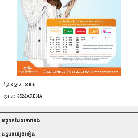
ប្រែសម្រួល៖ សារ៉ាត
ប្រភព៖ GSMARENA
អត្ថបទ​ដែល​ទាក់ទង
អត្ថបទ​ផ្សេងទៀត