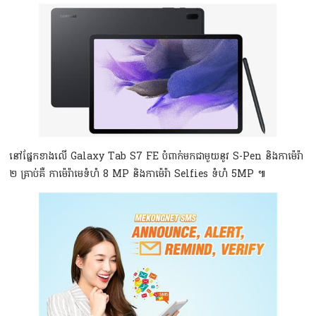
នៅផ្នែកខាងលើ Galaxy Tab S7 FE បំពាក់មកជាមួយនូវ S-Pen និងកាម៉េរ៉ា
២ គ្រាប់គឺ កាម៉េរ៉ាមេទំហំ 8 MP និងកាម៉េរ៉ា Selfies ទំហំ 5MP ៕