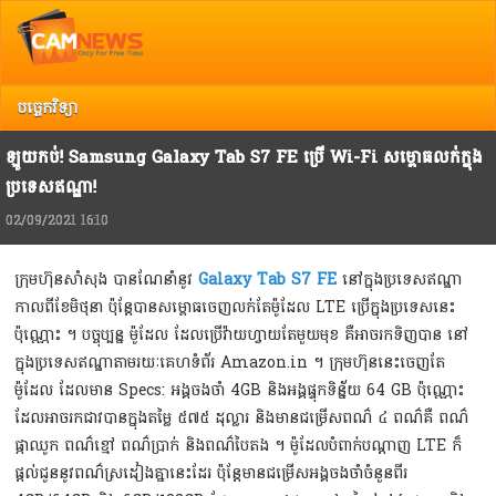
Top
Copyright @ 2013 Camnews. All Rights Reserved.
រាល់ការរិះគន់ កែលំអ បញ្ចេញយោបល់ អ្នកអាចទាក់ទង Camnews តាមរយៈ Email:
info@camnews.com.kh
បច្ចេកវិទ្យា
ឡូយកប់! Samsung Galaxy Tab S7 FE ប្រើ Wi-Fi សម្ពោធលក់ក្នុង
ប្រទេសឥណ្ឌា!
02/09/2021 16:10
ក្រុមហ៊ុនសាំសុង បានណែនាំនូវ
Galaxy Tab S7 FE
នៅក្នុងប្រទេសឥណ្ឌា​
កាលពីខែមិថុនា ប៉ុន្ដែបានសម្ពោធចេញលក់តែម៉ូដែល LTE ប្រើក្នុងប្រទេសនេះ
ប៉ុណ្ណោះ ។ បច្ចុប្បន្ន ម៉ូដែល ដែលប្រើវ៉ាយហ្វាយតែមួយមុខ គឺអាចរកទិញបាន នៅ
ក្នុងប្រទេសឥណ្ឌាតាមរយៈគេហទំព័រ Amazon.in ។ ក្រុមហ៊ុននេះចេញតែ
ម៉ូដែល ដែលមាន Specs: អង្គចងចាំ 4GB និងអង្គផ្ទុកទិន្ន័យ 64 GB ប៉ុណ្ណោះ
ដែលអាចរកជាវបានក្នុងតម្លៃ ៥៧៥​ ដុល្លារ និងមានជម្រើសពណ៌ ៤ ពណ៌គឺ ពណ៌
ផ្កាឈូក ពណ៌ខ្មៅ ពណ៌ប្រាក់ និងពណ៌បៃតង ។ ម៉ូដែលបំពាក់បណ្ដាញ LTE ក៏
ផ្ដល់ជូននូវពណ៌ស្រដៀងគ្នានេះដែរ ប៉ុន្ដែមានជម្រើសអង្គចងចាំចំនួនពីរ