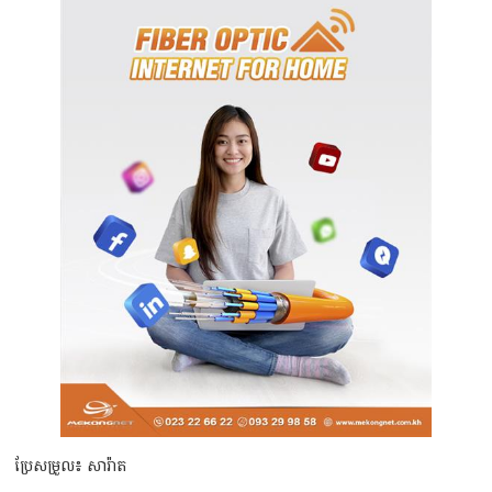
ប្រែសម្រួល៖ សារ៉ាត