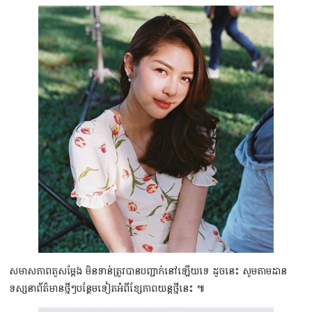
សមាសភាពតួសម្ដែង មិនទាន់ត្រូវបានបញ្ជាក់នៅឡើយទេ ដូចនេះ សូមតាមដាន
ទស្សនាព័ត៌មានថ្មីៗបន្ថែមទៀតអំពីខ្សែភាពយន្ដថ្មីនេះ ៕