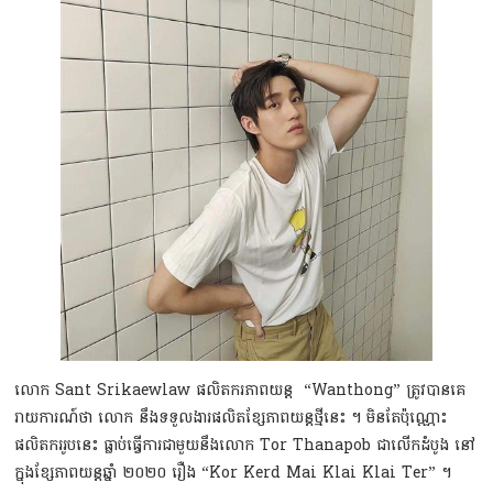
លោក Sant Srikaewlaw ផលិតករភាពយន្ដ “Wanthong” ត្រូវបានគេ
រាយការណ៍ថា លោក នឹងទទួលងារផលិតខ្សែភាពយន្ដថ្មីនេះ ។ មិនតែប៉ុណ្ណោះ
ផលិតកររូបនេះ ធ្លាប់ធ្វើការជាមួយនឹងលោក Tor Thanapob ជាលើកដំបូង នៅ
ក្នុងខ្សែភាពយន្ដឆ្នាំ ២០២០ រឿង “Kor Kerd Mai Klai Klai Ter” ។