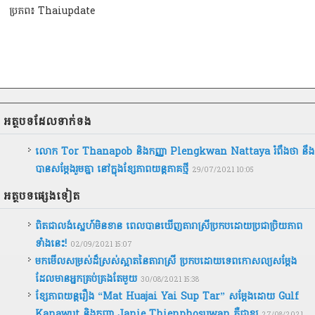
ប្រភព៖ Thaiupdate
អត្ថបទ​ដែល​ទាក់ទង
លោក Tor Thanapob និងកញ្ញា Plengkwan Nattaya រំពឹងថា នឹង
បានសម្ដែងរួមគ្នា នៅក្នុងខ្សែភាពយន្ដភាគថ្មី
29/07/2021 10:05
អត្ថបទ​ផ្សេងទៀត
ពិតជាលង់ស្នេហ៍មិនខាន ពេលបានឃើញតារាស្រីប្រកបដោយប្រជាប្រិយភាព
ទាំងនេះ!
02/09/2021 15:07
មកមើលសម្រស់ដ៏ស្រស់ស្អាតនៃតារាស្រី ប្រកបដោយទេពកោសល្យសម្ដែង
ដែលមានអ្នកគ្រប់គ្រងតែមួយ
30/08/2021 15:38
ខ្សែភាពយន្ដរឿង “Mat Huajai Yai Sup Tar” សម្ដែងដោយ Gulf
Kanawut និងកញ្ញា Janie Thienphosuwan គឺជាខ្ស