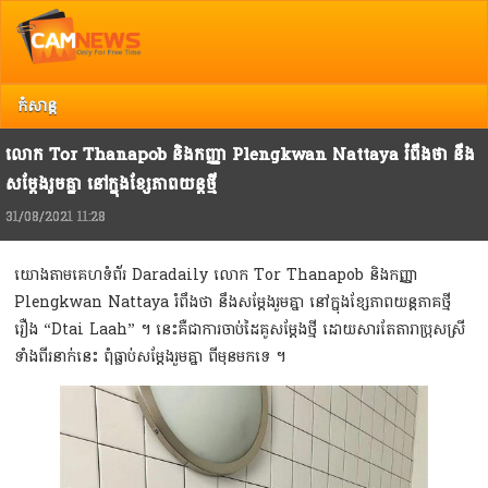
Top
Copyright @ 2013 Camnews. All Rights Reserved.
រាល់ការរិះគន់ កែលំអ បញ្ចេញយោបល់ អ្នកអាចទាក់ទង Camnews តាមរយៈ Email:
info@camnews.com.kh
កំសាន្ត
លោក Tor Thanapob និងកញ្ញា Plengkwan Nattaya រំពឹងថា នឹង
សម្ដែងរួមគ្នា នៅក្នុងខ្សែភាពយន្ដថ្មី
31/08/2021 11:28
យោងតាមគេហទំព័រ Daradaily លោក Tor Thanapob និងកញ្ញា
Plengkwan Nattaya រំពឹងថា នឹងសម្ដែងរួមគ្នា នៅក្នុងខ្សែភាពយន្ដភាគថ្មី
រឿង “Dtai Laah” ។ នេះគឺជាការចាប់ដៃគូសម្ដែងថ្មី ដោយសារតែតារាប្រុសស្រី
ទាំងពីរនាក់នេះ ពុំធ្លាប់សម្ដែងរួមគ្នា ពីមុនមកទេ ។