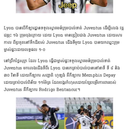
Lyon បានបើកីឡារដ្ឋានទទួលស្វាគមន៍ក្រុមបាល់ទាត់ Juventus ដើម្បីលេង វគ្គ
ជម្រុះ ១៦ ក្រុមចុងក្រោយ ដោយ Lyon មានប្រៀបជាង Juventus​ ដោយសារ
កាល ពីប្រគួតនៅទឹកដីរបស់ Juventus ជើងទីមួយ Lyon បានយកឈ្នះក្រុម
ម្ចាស់ផ្ទះដោយលទ្ធផល ១-០
នៅព្រឹកថ្ងៃសុក្រ ដែល Lyon ធ្វើជាម្ចាស់ផ្ទះទទួលស្វាគមន៍ក្រុមបាល់ទាត់
Juventus មកលេងជើងទីពីរ Lyon បានរកគ្រាប់បាល់បាននៅនាទី ទី ៨ និង
៣០​ វិនាទី ដោយកីឡាករ សញ្ជាតិ ហូឡង់ គឺកីឡាករ Memphis Depay
ដោយគ្រាប់បាល់ពិន័យ ១១ម៉ែត្រ ដែលបង្ករកំហុសដោយខ្សែបម្រើរការពាររបស់
Juventus គឺកីឡាករ Rodrigo Bentancur។