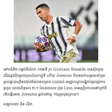
នៅតង់ទី២ បន្ទាប់ពីសំរាក ១៥នាទី រួច Cristiano Ronaldo បានស៊ុតមួយ
ជើងឆ្វេងពីចម្ងាយចូលសំណាញ់ទី ហើយ Juventus ក៏បានដាក់សម្ពាធទៅក្រុម
ម្ចាស់ផ្ទះជាច្រើនដងតែមិនបានសម្រាច រហូតដល់ អាញ្ញាកណ្ដាលផ្លុំកញ្ចែបញ្ចប់ការ
ប្រគួត ដោយលិទ្ធផល ២-១ តែដោយសារ ក្រុម Lyon មានប្រៀបកាលនៅក្រៅដី
ទើបធ្វើអោយ Juventus ធ្លាក់នៅវគ្គ ១៦ក្រុមចុងក្រោយ។
សម្រួលដោ៖ ជិន ស៊ីថា