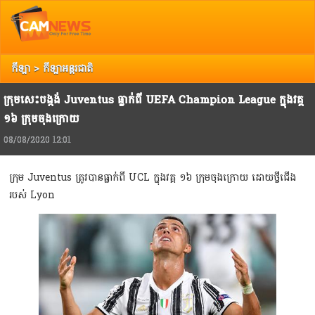
Top
Copyright @ 2013 Camnews. All Rights Reserved.
រាល់ការរិះគន់ កែលំអ បញ្ចេញយោបល់ អ្នកអាចទាក់ទង Camnews តាមរយៈ Email:
info@camnews.com.kh
កីឡា
>
កីឡាអន្តរជាតិ
ក្រុមសេះបង្កង់ Juventus ធ្លាក់ពី UEFA Champion League ក្នុងវគ្គ
១៦ ក្រុមចុងក្រោយ
08/08/2020 12:01
ក្រុម Juventus ត្រូវបានធ្លាក់ពី UCL ក្នុងវគ្គ ១៦ ក្រុមចុងក្រោយ ដោយថ្វីជើង
របស់ Lyon