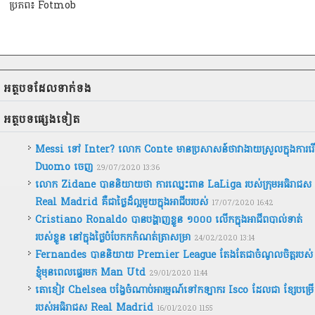
ប្រភព៖ Fotmob
អត្ថបទ​ដែល​ទាក់ទង
អត្ថបទ​ផ្សេងទៀត
Messi ទៅ Inter? លោក Conte មានប្រសាសន៍ថាវាងាយស្រួលក្នុងការរើ
Duomo ចេញ
29/07/2020 13:36
លោក Zidane បាននិយាយថា ការឈ្នេះពាន LaLiga របស់ក្រុមអធិរាជស
Real Madrid គឺជាថ្ងៃដ៏ល្អមួយក្នុងអាជីបរបស់
17/07/2020 16:42
Cristiano Ronaldo បានបង្ហាញខ្លួន ១០០០ លើកក្នុងអាជីពបាល់ទាត់
របស់ខ្លួន នៅក្នុងថ្ងៃបំបែកកកំណត់ត្រាសម្រា
24/02/2020 13:14
Fernandes បាននិយាយ Premier League តែងតែជាចំណូលចិត្តរបស់
ខ្ញុំមុនពេលផ្ទេរមក Man Utd
29/01/2020 11:44
តោខៀវ Chelsea បង្វែចំណាប់អារម្មណ៍ទៅកឡាករ Isco ដែលជា ខ្សែបម្រើ
របស់អធិរាជស Real Madrid
16/01/2020 11:55