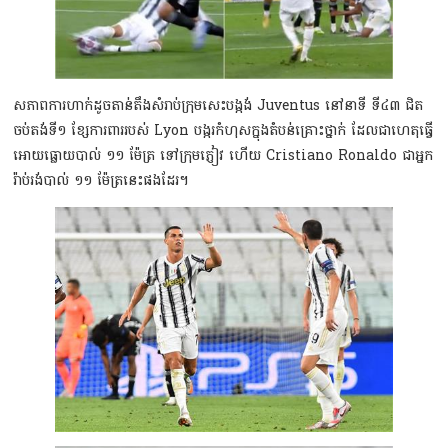
សភាពការហាក់ដូចតាន់តឹងសំរាប់ក្រុមសេះបង្កង់ Juventus នៅនាទី ទី៤៣ ជិត
ចប់តង់ទី១ ខ្សែការពាររបស់ Lyon បង្ករកំហុសក្នុងតំបន់គ្រោះថ្នាក់ ដែលជាហេតុធ្វើ
អោយធ្លោយបាល់ ១១ ម៉ែត្រ ទៅក្រុមភ្ញៀវ ហើយ Cristiano Ronaldo ជាអ្នក
រ៉ាប់រង់បាល់ ១១ ម៉ែត្រនេះផងដែរ។