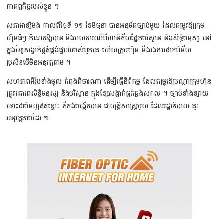
កាតព្វកិច្ចរបស់ខ្លួន ។
សភាអាឡឺម៉ង់ កាលពីថ្ងៃទី ១១ ខែមិថុនា បានអនុម័តច្បាប់មួយ ដែលតម្រូវឱ្យក្រុម
ហ៊ុនធំៗ កំណត់ឱ្យបាន និងរាយការណ៍ពីហានិភ័យផ្នែកបរិស្ថាន និងសិទ្ធិមនុស្ស នៅ
ក្នុងខ្សែសង្វាក់ផ្គត់ផ្គង់ផ្ទាល់របស់ពួកគេ ហើយក្រុមហ៊ុន នឹងរងការផាកពិន័យ
ប្រសិនបើមិនអនុវត្ដតាម ។
សហភាពអឺរ៉ុបទាំងមូល កំពុងពិចារណា ដើម្បីធ្វើនីតិកម្ម ដែលតម្រូវឱ្យបណ្ដាក្រុមហ៊ុន
ត្រូវគោរពសិទ្ធិមនុស្ស និងបរិស្ថាន ក្នុងខ្សែសង្វាក់ផ្គត់ផ្គង់សកល ។ ច្បាប់ទាំងឡាយ
ទោះជាមិនល្អឥតខ្ចោះ ក៏គង់បង្កើតបាន ជាយុត្ដិសាស្រ្ដមួយ ដែលរដ្ឋាភិបាល គួរ
អនុវត្ដតាមដែរ ៕