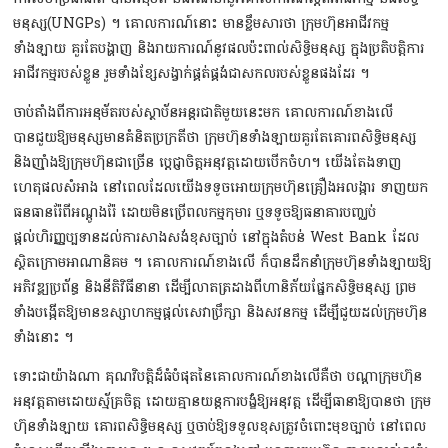
មនុស្ស(UNGPs) ។ គោលការណ៍នោះ មានខ្លឹមសារថា ក្រុមហ៊ុនអាជីវកម្ម
ទាំងឡាយ គួរតែបង្ហាញ និងរាយការណ៍នូវផលប៉ះពាល់សិទ្ធិមនុស្ស ក្នុងប្រតិបត្ដិការ
អាជីវកម្មរបស់ខ្លួន រួមទាំងខ្សែសង្វាក់ផ្គត់ផ្គង់ជាសកលរបស់ខ្លួនផងដែរ ។
ចាប់តាំងពីការអនុម័តរបស់ស្ថាប័នអន្ដរជាតិមួយនេះមក គោលការណ៍ខាងលើ
បានជួយឱ្យមនុស្សមានគំនិតប្រក្រតីថា ក្រុមហ៊ុនទាំងឡាយគួរតែគោរពសិទ្ធិមនុស្ស
និងញ៉ាំងឱ្យក្រុមហ៊ុនជាច្រើន ប្ដេជ្ញាចិត្ដអនុវត្ដដោយបើកចំហ។ យើងតែងទាញ
ហេតុផលសំអាង នៅពេលដែលយើងទទូចអោយក្រុមហ៊ុនគ្រឿងអលង្ការ ទាញយក
ធនធានរ៉ែពីអណ្ដូងរ៉ែ ដោយមិនប្រើពលកម្មកុមារ ឬទទូចឱ្យធនាគារបញ្ឈប់
ផ្ដល់ហិរញ្ញប្បទានដល់ការសាងសង់ខុសច្បាប់ នៅក្នុងតំបន់ West Bank ដែល
ស្ថិតក្រោមអាណានិគម ។ គោលការណ៍ខាងលើ ក៏បានដឹកនាំក្រុមហ៊ុនទាំងឡាយឱ្យ
អភិវឌ្ឍប្រព័ន្ធ និងនីតិវិធីនានា ដើម្បីលាតត្រដាងពីហានិភ័យផ្នែកសិទ្ធិមនុស្ស ព្រម
ទាំងបង្កើតឱ្យមានឧស្សាហកម្មផ្ដល់សេវាប្រឹក្សា និងសវនកម្ម ដើម្បីជួយដល់ក្រុមហ៊ុន
ទាំងនោះ ។
ទោះជាយ៉ាងណា គុណវិបត្ដិដ៏ធំបំផុតនៃគោលការណ៍ខាងលើគឺថា បណ្ដាក្រុមហ៊ុន
អនុវត្ដតាមដោយស្ម័គ្រចិត្ដ ដោយគ្មានយន្ដការបង្ខំឱ្យអនុវត្ដ ដើម្បីធានាឱ្យបានថា ក្រុម
ហ៊ុនទាំងឡាយ គោរពសិទ្ធិមនុស្ស ឬចាប់ឱ្យទទួលខុសត្រូវចំពោះមុខច្បាប់ នៅពេល