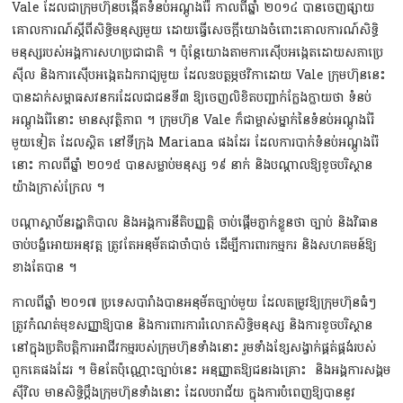
Vale ដែលជាក្រុមហ៊ុនបង្កើតទំនប់អណ្ដូងរ៉ែ កាលពីឆ្នាំ ២០១៤ បានចេញផ្សាយ
គោលការណ៍ស្ដីពីសិទ្ធិមនុស្សមួយ ដោយធ្វើសេចក្ដីយោងចំពោះគោលការណ៍សិទ្ធិ
មនុស្សរបស់អង្គការសហប្រជាជាតិ ។ ប៉ុន្ដែយោងតាមការស៊ើបអង្កេតដោយសភាប្រេ
ស៊ីល និងការស៊ើបអង្កេតឯករាជ្យមួយ ដែលឧបត្ថម្ភថវិកាដោយ Vale ក្រុមហ៊ុននេះ
បានដាក់សម្ពាធសវនករដែលជាជនទី៣ ឱ្យចេញលិខិតបញ្ជាក់ក្លែងក្លាយថា ទំនប់
អណ្ដូងរ៉ែនោះ មានសុវត្ថិភាព ។ ក្រុមហ៊ុន Vale ក៏ជាម្ចាស់ម្នាក់នៃទំនប់អណ្ដូងរ៉ែ
មួយទៀត ដែលស្ថិត នៅទីក្រុង Mariana ផងដែរ ដែលការបាក់ទំនប់អណ្ដូងរ៉ែ
នោះ កាលពីឆ្នាំ ២០១៥ បានសម្លាប់មនុស្ស ១៩ នាក់ និងបណ្ដាលឱ្យខូចបរិស្ថាន
យ៉ាងក្រាស់ក្រែល ។
បណ្ដាស្ថាប័នរដ្ឋាភិបាល និងអង្គការនីតិបញ្ញត្ដិ ចាប់ផ្ដើមភ្ញាក់ខ្លួនថា ច្បាប់ និងវិធាន
ចាប់បង្ខំអោយអនុវត្ដ ត្រូវតែអនុម័តជាចាំបាច់ ដើម្បីការពារកម្មករ និងសហគមន៍ឱ្យ
ខាងតែបាន ។
កាលពីឆ្នាំ ២០១៧ ប្រទេសបារាំងបានអនុម័តច្បាប់មួយ ដែលតម្រូវឱ្យក្រុមហ៊ុនធំៗ
ត្រូវកំណត់មុខសញ្ញាឱ្យបាន និងការពារការរំលោភសិទ្ធិមនុស្ស និងការខូចបរិស្ថាន
នៅក្នុងប្រតិបត្ដិការអាជីវកម្មរបស់ក្រុមហ៊ុនទាំងនោះ រួមទាំងខ្សែសង្វាក់ផ្គត់ផ្គង់របស់
ពួកគេផងដែរ ។ មិនតែប៉ុណ្ណោះច្បាប់នេះ អនុញ្ញាតឱ្យជនរងគ្រោះ និងអង្គការសង្គម
ស៊ីវិល មានសិទ្ធិប្ដឹងក្រុមហ៊ុនទាំងនោះ ដែលបរាជ័យ ក្នុងការបំពេញឱ្យបាននូវ