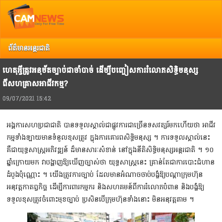
Top
Copyright @ 2013 Camnews. All Rights Reserved.
រាល់ការរិះគន់ កែលំអ បញ្ចេញយោបល់ អ្នកអាចទាក់ទង Camnews តាមរយៈ Email:
info@camnews.com.kh
ព័ត៌មានអន្តរជាតិ
ហេតុអ្វីត្រូវអនុម័តច្បាប់ជាចាំបាច់ ដើម្បីបញ្ចៀសការរំលោភសិទ្ធិមនុស្ស
ពីសហគ្រាសអាជីវកម្ម?
09/07/2021 15:42
អង្គការសហប្រជាជាតិ បានទទួលស្គាល់ជាផ្លូវការជាច្រើនទសវត្សរ៍មកហើយថា អាជីវ
កម្មទាំងឡាយមានទំនួលខុសត្រូវ ក្នុងការគោរពសិទ្ធិមនុស្ស ។ ការទទួលស្គាល់នេះ
គឺជាយុទ្ធសាស្រ្ដអភិវឌ្ឍន៍ ដ៏មានសារៈសំខាន់ នៅក្នុងនីតិសិទ្ធិមនុស្សអន្តរជាតិ ។ ១០
ឆ្នាំក្រោយមក វាបង្ហាញឱ្យឃើញច្បាស់ថា យុទ្ធសាស្រ្ដនេះ គ្រាន់តែជាការបោះជំហាន
ដំបូងប៉ុណ្ណោះ ។ យើងត្រូវការច្បាប់ ដែលមានអំណាចចាប់បង្ខំឱ្យបណ្ដាក្រុមហ៊ុន
អនុវត្ដកាតព្វកិច្ច ដើម្បីការពារកម្មករ និងសហគមន៍ពីការរំលោភបំពាន និងបង្ខំឱ្យ
ទទួលខុសត្រូវចំពោះមុខច្បាប់ ប្រសិនបើក្រុមហ៊ុនទាំងនោះ មិនអនុវត្ដតាម ។