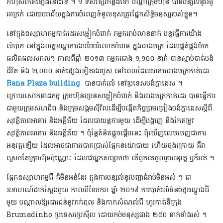
កំហុសកើតឡើងនោះទេ ។ ១ ទសវត្សរ៍កន្លងទៅ បណ្ដាក្រុមហ៊ុន បានបន្សល់នូវគំរូ
អាក្រក់ ដោយបរាជ័យក្នុងការបំពេញទំនួលខុសត្រូវផ្នែកសិទ្ធិមនុស្សរបស់ខ្លួន។
នៅក្នុងឧស្សាហកម្មកាត់ដេរសម្លៀកបំពាក់ កម្មកររាប់លាននាក់ បន្ដធ្វើការយ៉ាង
លំបាក នៅក្នុងលក្ខខណ្ឌការងារបែបរំលោភបំពាន ក្នុងរោងចក្រ ដែលផ្គត់ផ្គង់ម៉ាក
ផលិតផលសកល។ កាលពីឆ្នាំ ២០១៣ កម្មករជាង ១,១០០ នាក់ បានស្លាប់បាត់បង់
ជីវិត និង ២,០០០ នាក់ផ្សេងទៀតរងរបួស នៅពេលដែលអាគាររោងចក្រកាត់ដេរ
Rana Plaza building
បានបាក់រលំ នៅប្រទេសបង់ក្លាដេស ។
ក្រោយសោកនាដកម្ម ក្រុមហ៊ុនប្រេនសម្លៀកបំពាក់ និងរោងចក្រកាត់ដេរ បានធ្វើការ
ជាមួយក្រុមសហជីព និងក្រុមសង្គមស៊ីវិលដើម្បីបង្កើតកិច្ចព្រមព្រៀងបង់ក្លាដេសស្ដីពី
សុវត្ថិភាពអាគារ និងអគ្គីភ័យ ដែលជាយន្ដការមួយ ដើម្បីបង្ហាញ និងកែតម្រូវ
សុវត្ថិភាពអាគារ និងអគ្គីភ័យ ។ ប៉ុន្ដែគំនិតផ្ដួចផ្ដើមនេះ ពុំឃើញលេចចេញជាការ
អនុវត្ដឡើយ ដែលអាចជាការបោកប្រាស់ផ្នែកនយោបាយ ហើយចុងក្រោយ គឺវា
ស្រេចតែក្រុមហ៊ុនប៉ុណ្ណោះ ដែលជាអ្នកសម្រេចថា តើពួកគេចូលរួមអនុវត្ដ ឬក៏អត់ ។
ផ្នែកឧស្សាហកម្មរ៉ែ ​ក៏មិនអន់ដែរ ក្នុងការបន្សល់នូវបញ្ហាធំរាប់មិនអស់ ។ ជា
ឧទាហណ៍ជាក់ស្ដែងមួយ កាលពីខែមករា ឆ្នាំ ២០១៩ ការបាក់រលំទំនប់ថ្មអណ្ដូងរ៉ែ
មួយ បណ្ដាលឱ្យជោរជន់នូវភក់ពុល និងកាកសំណល់រ៉ែ ហូរកាត់ទីក្រុង
Brumadinho ប្រទេសប្រេស៊ីល ដោយកប់មនុស្សជាង ២៥០ នាក់ទាំងរស់ ។