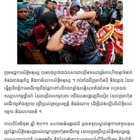
ក្រុមអង្គការសិទ្ធិមនុស្ស បានចងក្រងជាឯកសារជាច្រើនទសវត្សរ៍មកហើយនូវទំនាក់
ទំនងរវាងធុរកិច្ច និងការរំលោភសិទ្ធិមនុស្ស ។ រាប់តាំងពីក្រុមហ៊ុនរ៉ែ និងប្រេង ដែល
ធ្វើប្រតិបត្ដិការអាជីវកម្មពឹងផ្អែកទៅលើកងកម្លាំងសន្ដិសុខទាំងបំពាន រហូតដល់
ឧស្សាហកម្មថ្នាំជក់ ដែលប្រើពលកម្មកុមារ យើងបានបង្ហាញពីរបៀប ដែលក្រុមហ៊ុន
អាជីវកម្មទាំងឡាយ ប្រើប្រាស់ទ្រព្យសម្បត្ដិ និងអំណាច ដើម្បីជាន់ឈ្លីលើសិទ្ធិរបស់
កម្មករ និងសហគមន៍ ។
កាលពីខែមិថុនា ឆ្នាំ ២០១១ សហគមន៍អន្ដរជាតិ ព្រមទទួលស្គាល់នូវការទទួលខុស
ត្រូវផ្នែកសិទ្ធិមនុស្សរបស់បណ្ដាក្រុមហ៊ុនអាជីវកម្ម ដោយក្រុមប្រឹក្សាសិទ្ធិមនុស្សអង្គ
ការសហប្រជាជាតិ បានអនុម័ត និងណែនាំនូវគោលការណ៍ស្ដីពីអាជីវកម្ម និងសិទ្ធិ