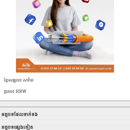
ប្រែសម្រួល៖ សារ៉ាត
ប្រភព៖ HRW
អត្ថបទ​ដែល​ទាក់ទង
អត្ថបទ​ផ្សេងទៀត