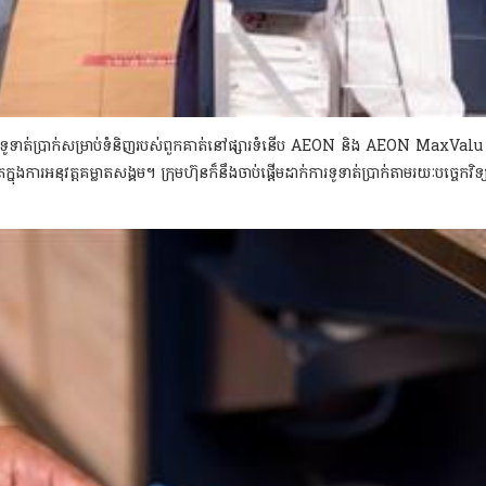
នុងការទូទាត់ប្រាក់សម្រាប់ទំនិញរបស់ពួកគាត់នៅផ្សារទំនើប AEON និង AEON MaxValu
ពបំផុតក្នុងការអនុវត្តគម្លាតសង្គម។ ក្រុមហ៊ុនក៏នឹងចាប់ផ្តើមដាក់ការទូទាត់ប្រាក់តា