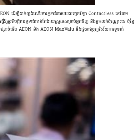
EON ដើម្បីដាក់ឲ្យដំណើរការទូទាត់តាមរយៈបច្ចេកវិទ្យា Contactless នៅតាម
្យប្រតិបត្តិការទូទាត់កាន់តែងាយស្រួលសម្រាប់អ្នកទិញ និងអ្នកលក់ប៉ុណ្ណោះទេ ប៉ុន្តែ
រជាមួយផ្សារទំនើប AEON និង AEON MaxValu
នឹងជួយជម្រុញវិស័យការទូទាត់