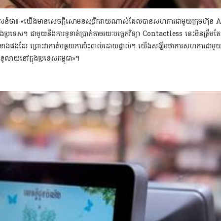
ានមានប្រសាសន៍ថា៖ «យើងមានសេចក្តីសោមនស្សរីករាយណាស់ដែលបានសហការជាមួយក្រុមហ៊ុន
A
ងប្រទេស។ ជាមួយនឹងការទូទាត់ប្រាក់តាមរយៈបច្ចេកវិទ្យា Contactless នេះមិនត្រឹមតែធ្វើឱ
ទាំងសងខាងផងដែរ ព្រោះវាកាត់បន្ថយការប៉ះពាល់ដោយផ្ទាល់។ យើងសង្ឃឹមថាការសហកា
លំទូលាយនៅក្នុងប្រទេស
កម្ពុជា»។