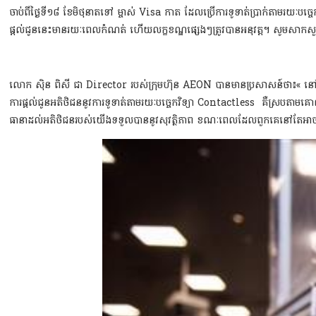
ចាប់ពីថ្ងៃទី១៨ ខែមិថុនាតទៅ ម្ចាស់ Visa កាត ដែលប្រើការទូទាត់ប្រាក់តាមរយៈបច
ផ្តល់ជូននេះមានរយៈពេលកំណត់ ហើយលក្ខខណ្ឌផ្សេងៗត្រូវបានអនុវត្ត។​ សូមសាកសួរ
លោក ស៊ិន ពិសី ជា Director របស់ក្រុមហ៊ុន AEON បានមានប្រសាសន៍ថា៖« នៅផ
ការផ្តល់ជូនអតិថិជននូវការទូទាត់តាមរយៈបច្ចេកវិទ្យា Contactless គឺស្របត
ធានាដល់អតិថិជនរបស់យើងទទួលបាននូវសុវត្ថិភាព​ ខណៈពេលដែលពួកគេនៅតែអាចរី