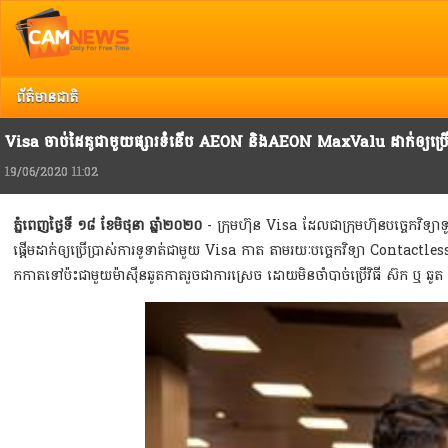
Top
រាល
ព័ត៌មានជាតិ
Visa ចាប់ដៃគូជាមួយផ្សារទំនើប AEON និងAEON MaxValu ដាក់ឲ្យប្រើប្រ
19/06/2020 11:02
ភ្នំពេញថ្ងៃទី ១៨ ខែមិថុនា ឆ្នាំ២០២០
- ក្រុមហ៊ុន Visa ដែលជាក្រុមហ៊ុនបច្ចេកវិទ្
ផ្តើមដាក់ឲ្យប្រើប្រាស់ការទូទាត់ជាមួយ Visa កាត
តាមរយៈ
បច្ចេកវិទ្យា Contact
កកាតទៅប៉ះជាមួយម៉ាស៊ីនឆូតកាតរួចជាការស្រេច ដោយមិនចាំបាច់ប្រើវិធី ស៊ក ឬ ឆ