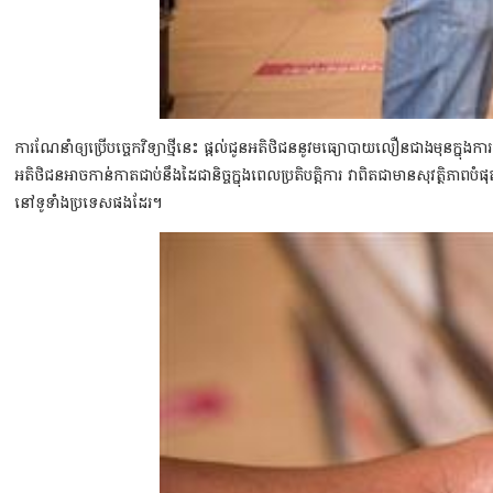
ការណែនាំឲ្យប្រើបច្ចេកវិទ្យាថ្មីនេះ ផ្តល់ជូនអតិថិជននូវមធ្យោបាយលឿនជាងមុនក្
អតិថិជនអាចកាន់កាតជាប់នឹងដៃជានិច្ចក្នុងពេលប្រតិបត្តិការ វាពិតជាមានសុវត្ថិភា
នៅទូទាំងប្រទេសផងដែរ។