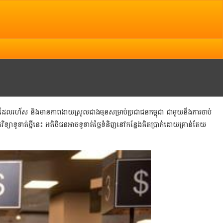
.kh
ទាត់ដែលរហ័ស និងមានភាពងាយស្រួលជាងមុនសម្រាប់ប្រជាជនកម្ពុជា ជាមួយនឹងការចាប់
េកវិទ្យាទូទាត់ថ្មីនេះ អតិថិជនអាចទូទាត់ថ្លៃទំនិញនៅកន្លែងគិតប្រាក់ដោយគ្រាន់តែយ