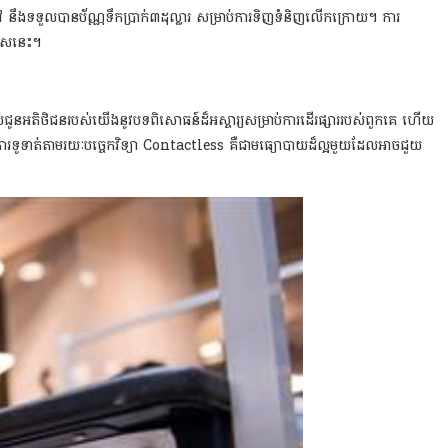
ឹងទទួលបានប័ណ្ណទឹកប្រាក់៣ដុល្លារ សម្រាប់ការទិញទំនិញលើកក្រោយ។ ការ
សេសនេះ។
នអតិថិជនរបស់យើងនូវបទពិសោធន៍ដ៏អស្ចារ្យសម្រាប់ការដើរផ្សាររបស់ពួកគេ ហើយ
រទូទាត់តាមរយៈបច្ចេកវិទ្យា Contactless គឺជាមធ្យោបាយដ៏ល្អមួយដែលអាចជួយ