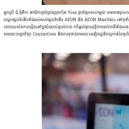
អ្នកស្រី ជុំ ម៉ូនីកា នាយិកាគ្រប់គ្រងក្រុមហ៊ុន Visa ប្រចាំប្រទេសកម្ពុជា ប
បណ្តាផ្សារទំនើបទាំងអស់របស់ផ្សារទំនើប AEON និង AEON MaxValu
នៅទូទាំ
ដោយសារតែកាតស្ថិតនៅក្នុងដៃរបស់ម្ចាស់កាត វាក៏ផ្តល់នូវសុវត្ថិភាពដល់ភាគី
តាម
រយៈបច្ចេកវិទ្យា Contactless និងការទូទាត់តាមរយៈអេឡិចត្រូនិកឲ្យកាន់តែទូ