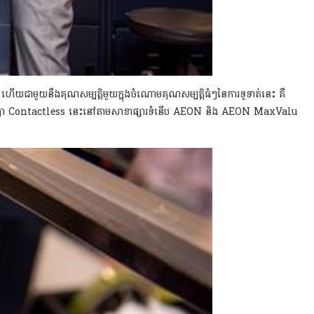
ហើយជាមួយនឹងគុណសម្បត្តិមួយក្នុងចំណោមគុណសម្បត្តិធំៗនៃការទូទាត់នេះ គឺ
មរយៈបច្ចេកវិទ្យា Contactless នេះនៅតាមសាខាផ្សារទំនើប AEON និង AEON MaxValu