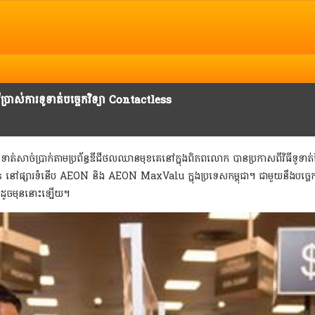
Copyright @ 2013 Camnews. All Rights Reserved.
់ការរិះគន់ កែលំអ បញ្ចេញយោបល់ អ្នកអាចទាក់ទង Camnews តាមរយៈ Email:
info@camnews.com
ាស់ការទូទាត់បច្ចេកវិទ្យា Contactless
យាទូទាត់សាច់ប្រាក់តាមប្រព័ន្ធឌីជីថលឈានមុខគេនៅក្នុងពិភពលោក បានប្រកាសពីវិធីទូ
less នៅផ្សារទំនើប AEON និង AEON MaxValu
ក្នុងប្រទេសកម្ពុជា។ ជាមួយនឹងបច្ច
ូត ដូចមុននោះឡើយ។