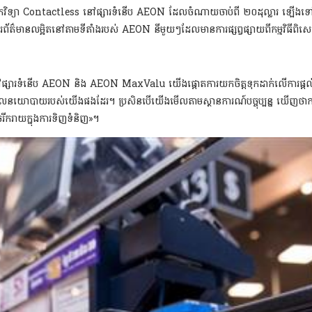
្ចេកវិទ្យា Contactless នៅផ្សារទំនើប AEON
ដែលចំណាយចាប់ពី ២០ដុល្លារ ឡើងទៅ ន
ព័ត៌មានលម្អិតនៅតាមទីតាំងរបស់​ AEON នីមួយៗដែលមានការផ្សព្វផ្សាយពីកម្មវិធីពិ
្សារទំនើប AEON និង AEON MaxValu យើងផ្តោតការយកចិត្តទុកដាក់លើការផ្តល់ជូ
ាមគោលនយោបាយរបស់យើងផងដែរ។ ប្រសិនបើយើងមើលតាមស្ថានការណ៍បច្ចុប្បន្ន ឃើញថាកា
ករាយក្នុងការទិញទំនិញ»។