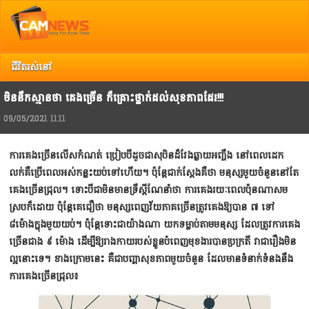
Top
Copyright @ 2013 Camnews. All Rights Reserved.
រាល់ការរិះគន់ កែលំអ បញ្ចេញយោបល់ អ្នកអាចទាក់ទង Camnews តាមរយៈ Email:
info@camnews.com.kh
ជីវិតរស់នៅ
មិននឹកស្មានថា គេងច្រើន ក៏គ្រោះថ្នាក់ដល់សុខភាពដែរ!!!
09/05/2021 11:11
ការគេងច្រើនលើសកំណត់ ប្រៀបបីដូចជាសុបិនដ៏វែងឆ្ងាយអញ្ចឹង នៅពេលដេក
លក់គឺប្រើពេលអស់កន្លះយប់ទៅហើយ។ ប៉ុន្ដែជាក់ស្ដែងគឺថា មនុស្សមួយចំនួននៅតែ
គេងច្រើនជ្រុល។ ទោះបីជាមិនមានទ្រឹស្ដីណែនាំថា ការគេងរយៈពេលប៉ុនណាសម
ស្របក៏ដោយ ប៉ុន្ដែគេជឿថា មនុស្សពេញវ័យភាគច្រើនត្រូវគេងឱ្យបាន ៧ ទៅ
៨ម៉ោងក្នុងមួយយប់។ ប៉ុន្ដែទោះជាយ៉ាងណា យកទម្លាប់តាមមនុស្ស ដែលត្រូវការគេង
ច្រើនជាង ៩ ម៉ោង ដើម្បីឱ្យរាងកាយរបស់ខ្លួនបំពេញមុខងារបានប្រក្រតី វាជារឿងមិន
ល្អនោះទេ។ ខាងក្រោមនេះ គឺជាបញ្ហាសុខភាពមួយចំនួន ដែលមានទំនាក់ទំនងនឹង
ការគេងច្រើនជ្រុល៖