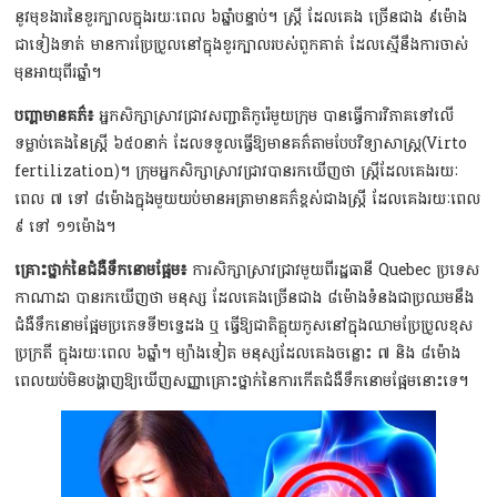
នូវមុខងារនៃខួរក្បាលក្នុងរយៈពេល ៦ឆ្នាំបន្ទាប់។ ស្រ្ដី ដែលគេង ច្រើនជាង ៩ម៉ោង
ជាទៀងទាត់ មានការប្រែប្រួលនៅក្នុងខួរក្បាលរបស់ពួកគាត់ ដែលស្មើនឹងការចាស់
មុនអាយុពីរឆ្នាំ។
បញ្ហាមានគភ៌៖
អ្នកសិក្សាស្រាវជ្រាវសញ្ជាតិកូរ៉េមួយក្រុម បានធ្វើការវិភាគទៅលើ
ទម្លាប់គេងនៃស្រ្ដី ៦៥០នាក់ ដែលទទួលធ្វើឱ្យមានគភ៌តាមបែបវិទ្យាសាស្រ្ដ(Virto
fertilization)។ ក្រុមអ្នកសិក្សាស្រាវជ្រាវបានរកឃើញថា ស្រ្ដីដែលគេងរយៈ
ពេល ៧ ទៅ ៨ម៉ោងក្នុងមួយយប់មានអត្រាមានគភ៌ខ្ពស់ជាងស្រ្ដី ដែលគេងរយៈពេល
៩ ទៅ ១១ម៉ោង។
គ្រោះថ្នាក់នៃជំងឺទឹកនោមផ្អែម៖
ការសិក្សាស្រាវជ្រាវមួយពីរដ្ឋធានី Quebec ប្រទេស
កាណាដា បានរកឃើញថា មនុស្ស ដែលគេងច្រើន​ជាង ៨ម៉ោងទំនងជាប្រឈមនឹង
ជំងឺទឹកនោមផ្អែមប្រភេទទី២ទ្វេដង ឬ ធ្វើឱ្យជាតិគ្លុយកូសនៅក្នុងឈាមប្រែប្រួលខុស
ប្រក្រតី ក្នុងរយៈពេល ៦ឆ្នាំ។ ម្យ៉ាងទៀត មនុស្សដែលគេងចន្លោះ ៧ និង ៨ម៉ោង
ពេលយប់មិនបង្ហាញឱ្យឃើញសញ្ញាគ្រោះថ្នាក់នៃការកើតជំងឺទឹកនោមផ្អែមនោះទេ។