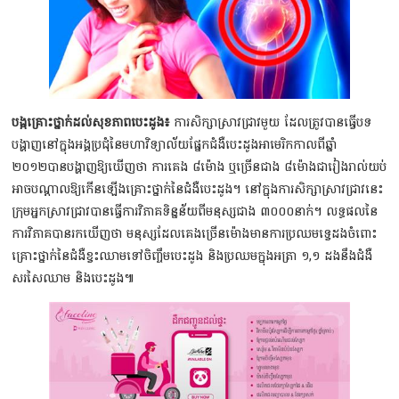
បង្កគ្រោះថ្នាក់ដល់សុខភាពបេះដូង៖
ការសិក្សាស្រាវជ្រាវមួយ ដែលត្រូវបានធ្វើបទ
បង្ហាញនៅក្នុងអង្គប្រជុំនៃមហាវិទ្យាល័យផ្នែកជំងឺបេះដូងអាមេរិកកាលពីឆ្នាំ
២០១២បានបង្ហាញឱ្យឃើញថា ការគេង ៨ម៉ោង ឬច្រើនជាង ៨ម៉ោងជារៀងរាល់យប់
អាចបណ្ដាលឱ្យកើនឡើងគ្រោះថ្នាក់នៃជំងឺបេះដូង។ នៅក្នុងការសិក្សាស្រាវជ្រាវនេះ
ក្រុមអ្នកស្រាវជ្រាវបានធ្វើការវិភាគទិន្នន័យពីមនុស្សជាង ៣០០០នាក់។ លទ្ធផលនៃ
ការវិភាគបានរកឃើញថា មនុស្សដែលគេងច្រើនម៉ោងមានការប្រឈមទ្វេដងចំពោះ
គ្រោះថ្នាក់នៃជំងឺខ្វះឈាមទៅចិញ្ចឹមបេះដូង និងប្រឈមក្នុងអត្រា ១,១ ដងនឹងជំងឺ
សរសៃឈាម និងបេះដូង៕