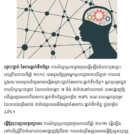
គ្រោះថ្នាក់ នៃការធ្លាក់ទឹកចិត្ដ៖
ការសិក្សាស្រាវជ្រាវមួយធ្វើឡើងចំពោះកូនភ្លោះ
ពេញវ័យកាលពីឆ្នាំ ២០១៤ បានជួយឱ្យក្រុមអ្នកស្រាវជ្រាវរកឃើញថា ការគេង
ក្នុងរយៈពេលមួយដ៏យូរអាចបង្កើនគ្រោះថ្នាក់នៃអាការៈធ្លាក់ទឹកចិត្ដ។ អ្នកចូលរួមក្នុង
ការសិក្សាស្រាវជ្រាវ ដែលគេងចន្លោះ ៧ និង ៩ម៉ោងនៅពេលយប់ បានបង្ហាញឱ្យ
ឃើញអត្រាអាចកើតអាការៈធ្លាក់ទឹកចិត្ដក្នុងកម្រិត ២៧% ខណៈពេលអ្នកចូលរួម
ដែលគេងច្រើនជាង ៩ម៉ោងប្រឈមនឹងអត្រានៃអាការៈធ្លាក់ទឹកចិត្ដ ក្នុងកម្រិត
៤៩%។
ធ្វើឱ្យចុះខ្សោយខួរក្បាល៖
ការសិក្សាស្រាវជ្រាវមួយកាលពីឆ្នាំ ២០១២ ធ្វើឡើង
ទៅលើស្រ្ដីវ័យចំណាស់បានបង្ហាញឱ្យដឹងថា ការគេងច្រើនជ្រុលអាចធ្វើឱ្យស្មុគស្មាញ