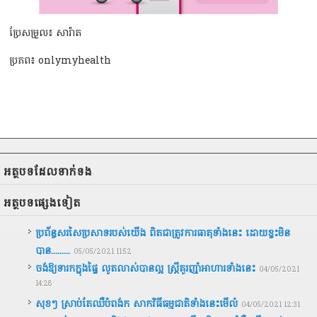
ប្រែសម្រួល៖ សារ៉ាត
ប្រភព៖ onlymyhealth
អត្ថបទ​ដែល​ទាក់ទង
អត្ថបទ​ផ្សេងទៀត
ប្រព័ន្ធសរសៃប្រសាទរបស់យើង ពិតជាត្រូវការធាតុទាំងនេះ ដោយខ្វះមិន
បាន.........
05/05/2021 11:52
ចង់ឱ្យទារកក្នុងផ្ទៃ លូតលាស់បានល្អ ស្រ្ដីគួរញ៉ាំអាហារទាំងនេះ
04/05/2021
14:28
សុខៗ ស្រាប់តែឈឺបំពង់ក សាកវិធីធម្មជាតិទាំងនេះមើល៎
04/05/2021 12:31